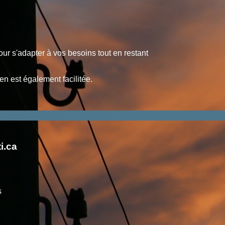
our s'adapter à vos besoins tout en restant
en est également facilitée.
i.ca
s